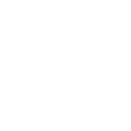
Barrier Pro Serum Spray
Barrier Pro™ 1-Step
Cleanser
675,00
kr.