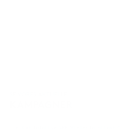
SE VORES AKTUELLE
KAMPAGNER
Køb Total Eye SPF 30 eller Total Lash™