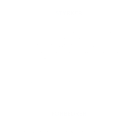
STYRKER
Panthenol og jojoba plejer øjenvipperne og tilfører
næringsstoffer, der trænger dybt ind i hver enkelt
vippe, hvilket muliggør forbedret fugtbevarelse,
fleksibilitet og elasticitet for at reducere sprødhed og
brud og hjælper med at opretholde og forlænge
vippelængden og det samlede volumen.
Ingredienser: Panthenol, jojoba, storborrerod
FORBEDRER
Denne tubing-mascara indhyller hver enkelt vippe i et