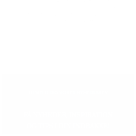
fyldigt sort lag, der øjeblikkeligt forlænger, adskiller
og løfter hver vippe for et voluminøst, levende look,
der holder hele dagen. Fjernelse er en leg, da rørene
let glider af uden hård skrubning og ikke efterlader
spor af rester.
Ingredienser: Jernoxider, naturligt voks, kopolymerer
TILMELD DIG VORES NYHEDSBREV
FÅ NYHEDER, INSPIRATION
OG TIPS I DIN INDBAKKE!