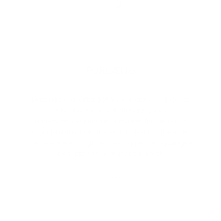
FORLÆNG
Botaniske ekstrakter optimerer rodens sundhed for
at bevare hver enkelt øjenvippe, mens
gennemprøvede peptider stimulerer hårsækken for
at understøtte fortsat vækst, hvilket resulterer i en
tættere, mere synligt defineret vippekant og længere
øjenvipper, der er fugtet og næret.
Ingredienser: Myristisin Pentapeptid-17, Kalmusrod,
Storborrerod