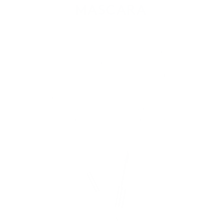
MASCARA
Total Lash™ Serum Mascara forbedrer øjeblikkeligt
længde og volumen for en levende, øjenåbnende
effekt. Hver gang du påfører den, virker denne klinisk
testede formel for at forbedre vippernes sundhed
med en blanding af peptider og planteekstrakter, der
nærer, samtidig med at den bidrager til at
understøtte vippernes naturlige vækstcyklus for
sundere, stærkere, fyldigere og længere vipper.