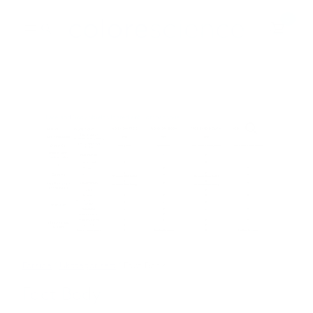
Spring
0
til
indhold
BESTSELLERE
ALLE PRODUKTER
Forside
/
Ukategorisert
/ Fact Body
Fact Body