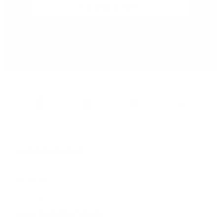
TILMELD MIG
Læs mere om vores
retningslinjer
KUNDESERVICE
Min konto
Forhandlere
Vilkår og betingelser for køb
Kontakt os
OM COLORESCIENCE