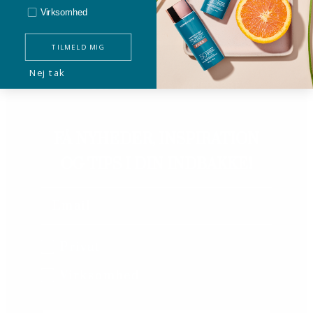
Virksomhed
TILMELD MIG
Nej tak
TILMELD DIG VORES NYHEDSBREV
FÅ NYHEDER, INSPIRATION
OG TIPS I DIN INDBAKKE!
Email
B2B/B2C
Privat
Virksomhed